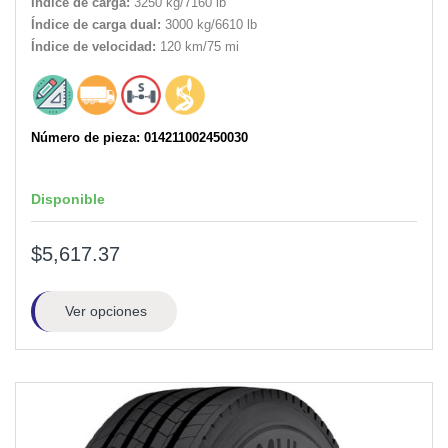
Índice de carga:
3250 kg/7160 lb
Índice de carga dual:
3000 kg/6610 lb
Índice de velocidad:
120 km/75 mi
Número de pieza: 014211002450030
Disponible
$5,617.37
Ver opciones