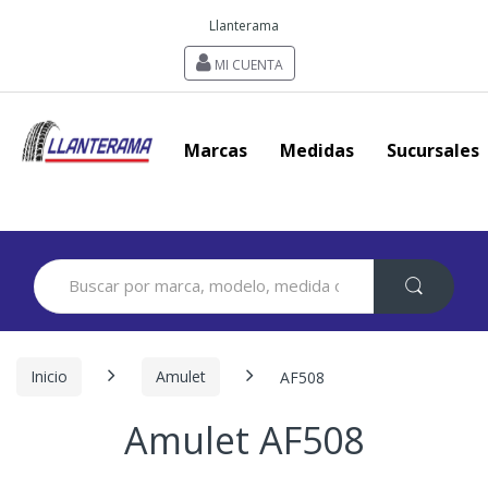
Llanterama
MI CUENTA
Marcas
Medidas
Sucursales
Search
for:
Inicio
Amulet
AF508
Amulet AF508