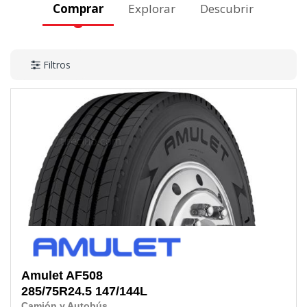
Comprar
Explorar
Descubrir
Filtros
Amulet
AF508
285/75R24.5
147/144L
Camión y Autobús