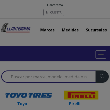
Llanterama
MI CUENTA
Marcas
Medidas
Sucursales
Toggl
navig
Search
for:
Toyo
Pirelli