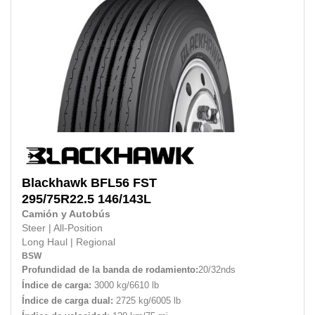
Blackhawk
BFL56 FST
295/75R22.5
146/143L
Camión y Autobús
Steer
|
All-Position
Long Haul
|
Regional
BSW
Profundidad de la banda de rodamiento:
20/32nds
Índice de carga:
3000 kg/6610 lb
Índice de carga dual:
2725 kg/6005 lb