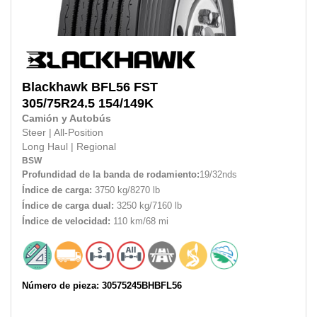
Blackhawk
BFL56 FST
305/75R24.5
154/149K
Camión y Autobús
Steer
|
All-Position
Long Haul
|
Regional
BSW
Profundidad de la banda de rodamiento:
19/32nds
Índice de carga:
3750 kg/8270 lb
Índice de carga dual:
3250 kg/7160 lb
Índice de velocidad:
110 km/68 mi
Número de pieza: 30575245BHBFL56