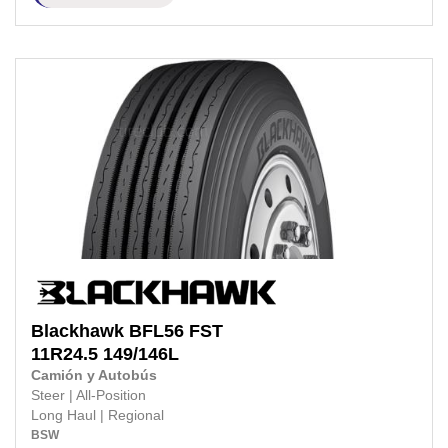
Blackhawk
BFL56 FST
11R24.5
149/146L
Camión y Autobús
Steer
|
All-Position
Long Haul
|
Regional
BSW