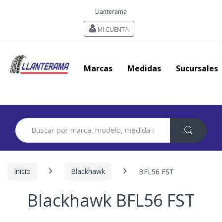
Llanterama
MI CUENTA
Marcas
Medidas
Sucursales
Search
for:
Inicio
Blackhawk
BFL56 FST
Blackhawk BFL56 FST