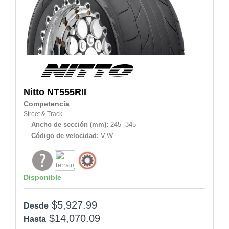
Nitto
NT555RII
Competencia
Street & Track
Ancho de sección (mm):
245 -345
Código de velocidad:
V,W
Disponible
$5,927.99
Desde
$14,070.09
Hasta