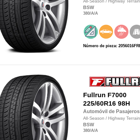
All-Season
/
Highway Terrain
BSW
380
/A
/A
Número de pieza: 2056016F
Fullrun
F7000
225/60R16
98H
Automóvil de Pasajeros
All-Season
/
Highway Terrain
BSW
380
/A
/A