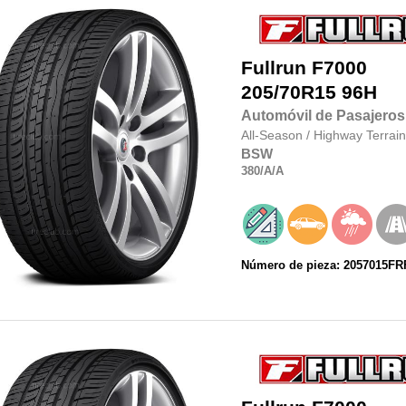
Fullrun
F7000
205/70R15
96H
Automóvil de Pasajeros
All-Season
/
Highway Terrain
BSW
380
/A
/A
Número de pieza: 2057015F