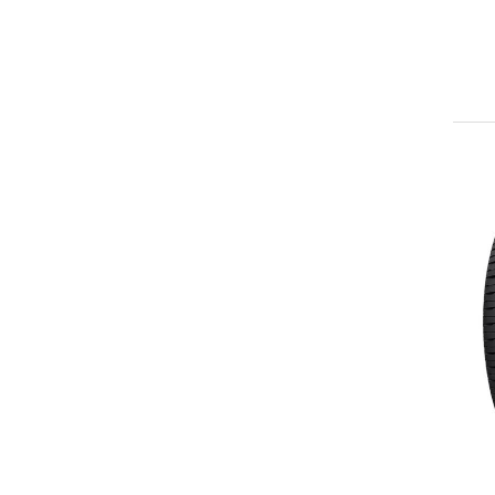
255/50R20
275/30ZR20
275/40R20
315/35ZR20
225/30ZR22
235/30ZR22
245/30ZR22
255/30ZR22
265/30ZR22
275/35ZR22
285/40ZR22