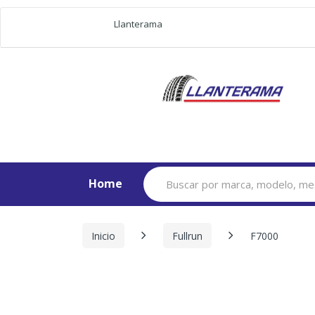
Llanterama
Search
Home
for:
Inicio
Fullrun
F7000