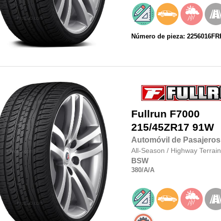
Número de pieza: 2256016F
Fullrun
F7000
215/45ZR17
91W
Automóvil de Pasajeros
All-Season
/
Highway Terrain
BSW
380
/A
/A