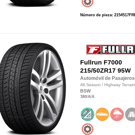
Número de pieza: 2154517F
Fullrun
F7000
215/50ZR17
95W
Automóvil de Pasajeros
All-Season
/
Highway Terrain
BSW
380
/A
/A