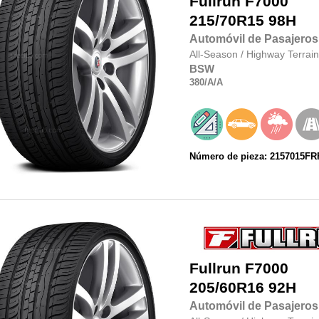
Fullrun
F7000
215/70R15
98H
Automóvil de Pasajeros
All-Season
/
Highway Terrain
BSW
380
/A
/A
Número de pieza: 2157015F
Fullrun
F7000
205/60R16
92H
Automóvil de Pasajeros