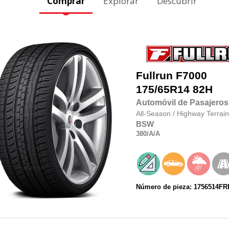
Comprar
Explorar
Descubrir
Fullrun
F7000
175/65R14
82H
Automóvil de Pasajeros
All-Season
/
Highway Terrain
BSW
380
/A
/A
Número de pieza: 1756514F