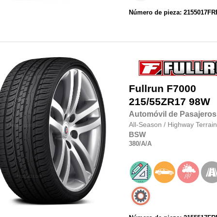
Número de pieza: 2155017F
Fullrun
F7000
215/55ZR17
98W
Automóvil de Pasajeros
All-Season
/
Highway Terrain
BSW
380
/A
/A