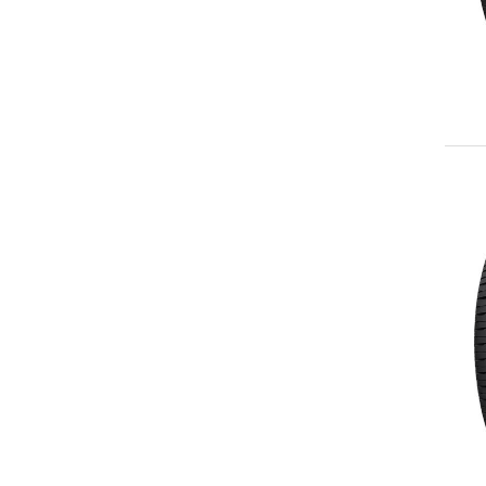
235/55R19
245/35ZR19
245/40ZR19
245/50ZR19
265/30ZR19
275/30ZR19
225/30ZR20
225/35ZR20
245/35ZR20
245/40ZR20
245/50R20
255/35ZR20