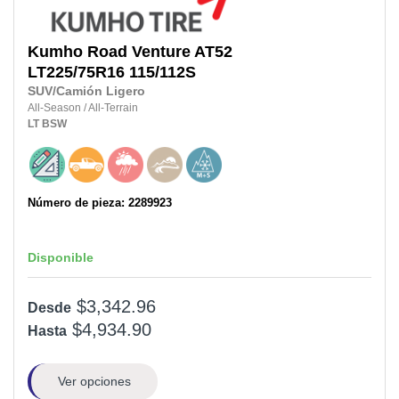
Kumho
Road Venture AT52
LT225/75R16
115/112S
SUV/Camión Ligero
All-Season
/
All-Terrain
LT
BSW
Número de pieza: 2289923
Disponible
$3,342.96
Desde
$4,934.90
Hasta
Ver opciones