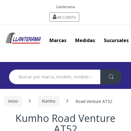
Llanterama
MI CUENTA
Marcas
Medidas
Sucursales
Search
for:
Inicio
Kumho
Road Venture AT52
Kumho Road Venture
AT52