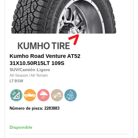
Kumho
Road Venture AT52
31X10.50R15LT
109S
SUV/Camión Ligero
All-Season
/
All-Terrain
LT
BSW
Número de pieza: 2283883
Disponible