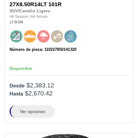
27X8.50R14LT
101R
SUV/Camión Ligero
All-Season
/
All-Terrain
LT
BSW
Número de pieza: 110227850141320
Disponible
$2,383.12
Desde
$2,670.42
Hasta
Ver opciones