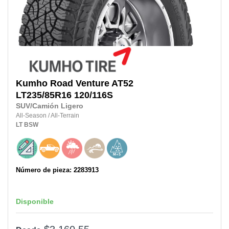
Kumho
Road Venture AT52
LT235/85R16
120/116S
SUV/Camión Ligero
All-Season
/
All-Terrain
LT
BSW
Número de pieza: 2283913
Disponible