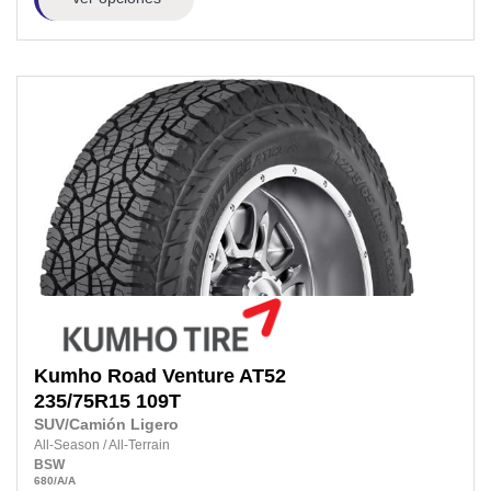
Kumho
Road Venture AT52
235/75R15
109T
SUV/Camión Ligero
All-Season
/
All-Terrain
BSW
680
/A
/A