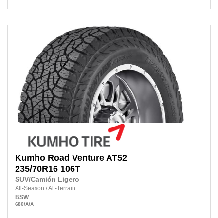
Kumho
Road Venture AT52
235/70R16
106T
SUV/Camión Ligero
All-Season
/
All-Terrain
BSW
680
/A
/A