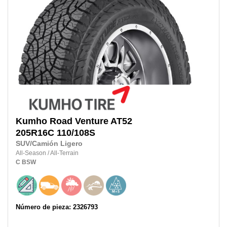
Kumho
Road Venture AT52
205R16C
110/108S
SUV/Camión Ligero
All-Season
/
All-Terrain
C
BSW
Número de pieza: 2326793