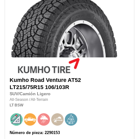
Kumho
Road Venture AT52
LT215/75R15
106/103R
SUV/Camión Ligero
All-Season
/
All-Terrain
LT
BSW
Número de pieza: 2290153