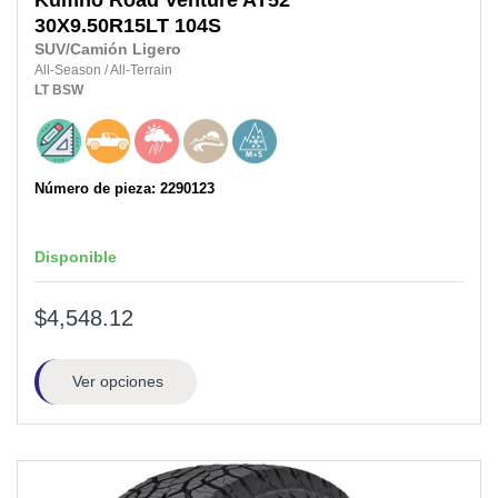
30X9.50R15LT
104S
SUV/Camión Ligero
All-Season
/
All-Terrain
LT
BSW
Número de pieza: 2290123
Disponible
$4,548.12
Ver opciones