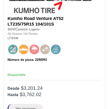
Kumho
Road Venture AT52
LT235/75R15
104/101S
SUV/Camión Ligero
All-Season
/
All-Terrain
LT
BSW
Número de pieza: 2290093
Disponible
$3,201.24
Desde
$3,762.02
Hasta
Ver opciones