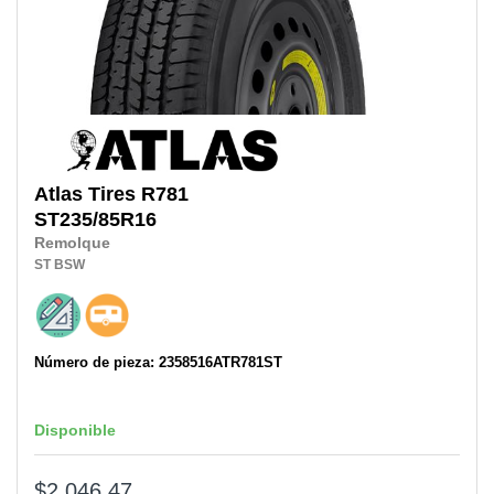
Atlas Tires
R781
ST235/85R16
Remolque
ST
BSW
Número de pieza: 2358516ATR781ST
Disponible
$2,046.47