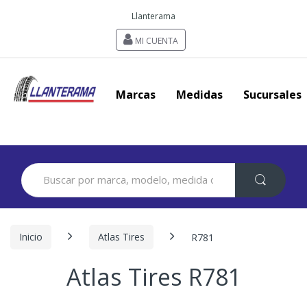
Llanterama
MI CUENTA
Marcas
Medidas
Sucursales
Search
for:
Inicio
Atlas Tires
R781
Atlas Tires R781