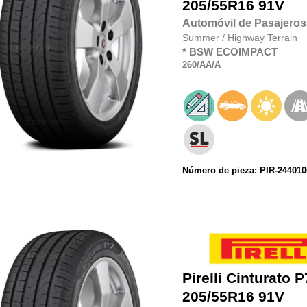
205/55R16
91V
Automóvil de Pasajeros
Summer
/
Highway Terrain
*
BSW
ECOIMPACT
260
/AA
/A
Número de pieza: PIR-244010
Pirelli
Cinturato P
205/55R16
91V