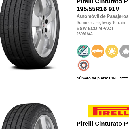
Pirelli
Cinturato P
195/55R16
91V
Automóvil de Pasajeros
Summer
/
Highway Terrain
BSW
ECOIMPACT
260
/AA
/A
Número de pieza: PIRE19555
Pirelli
Cinturato P