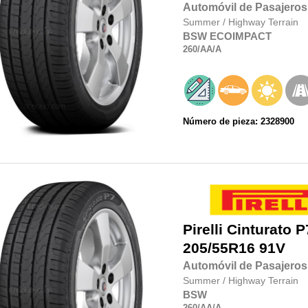
Automóvil de Pasajeros
Summer
/
Highway Terrain
BSW
ECOIMPACT
260
/AA
/A
Número de pieza: 2328900
Pirelli
Cinturato P
205/55R16
91V
Automóvil de Pasajeros
Summer
/
Highway Terrain
BSW
260
/AA
/A