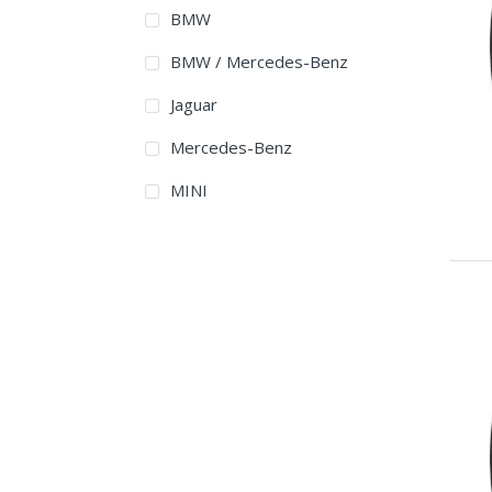
BMW
245/40R17
BMW / Mercedes-Benz
245/45R17
Jaguar
245/55R17
Mercedes-Benz
255/45R17
MINI
215/45R18
225/40R18
225/45R18
225/50R18
225/55R18
225/60R18
235/40R18