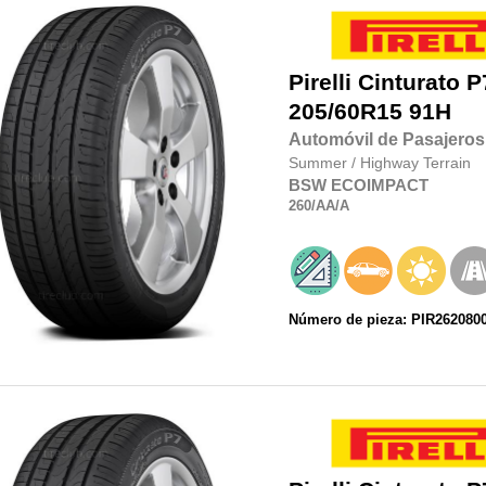
Pirelli
Cinturato P
205/60R15
91H
Automóvil de Pasajeros
Summer
/
Highway Terrain
BSW
ECOIMPACT
260
/AA
/A
Número de pieza: PIR262080