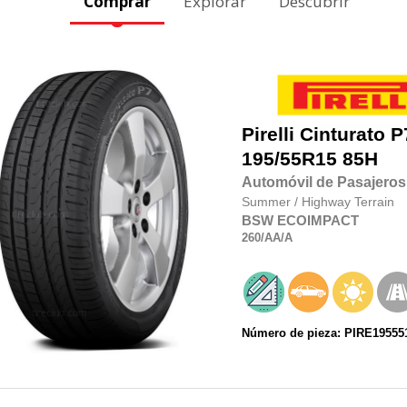
Comprar
Explorar
Descubrir
Pirelli
Cinturato P
195/55R15
85H
Automóvil de Pasajeros
Summer
/
Highway Terrain
BSW
ECOIMPACT
260
/AA
/A
Número de pieza: PIRE19555