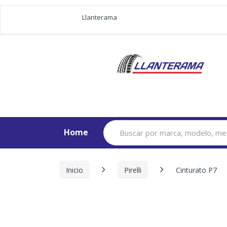
Llanterama
Search
Home
for:
Inicio
Pirelli
Cinturato P7