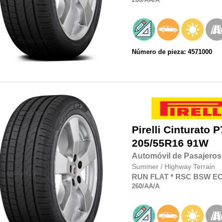
Número de pieza: 4571000
Pirelli
Cinturato P
205/55R16
91W
Automóvil de Pasajeros
Summer
/
Highway Terrain
RUN FLAT
* RSC
BSW
E
260
/AA
/A