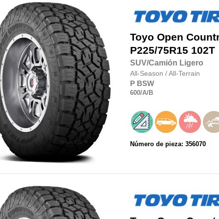
Toyo
Open Country
P225/75R15
102T
SUV/Camión Ligero
All-Season
/
All-Terrain
P
BSW
600
/A
/B
Número de pieza: 356070