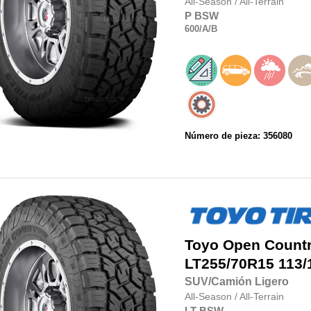
All-Season
/
All-Terrain
P
BSW
600
/A
/B
Número de pieza: 356080
Toyo
Open Country
LT255/70R15
113/
SUV/Camión Ligero
All-Season
/
All-Terrain
LT
BSW