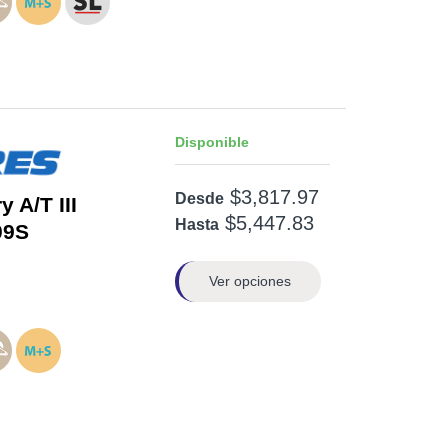
Disponible
$3,817.97
Desde
 A/T III
$5,447.83
Hasta
09S
Ver opciones