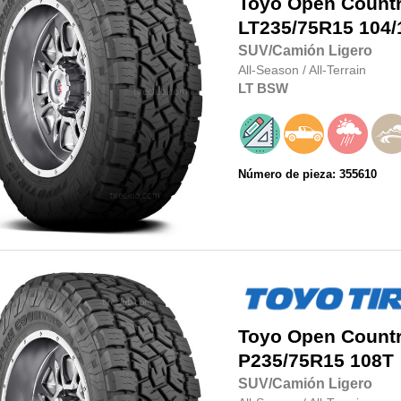
Toyo
Open Country
LT235/75R15
104/
SUV/Camión Ligero
All-Season
/
All-Terrain
LT
BSW
Número de pieza: 355610
Toyo
Open Country
P235/75R15
108T
SUV/Camión Ligero