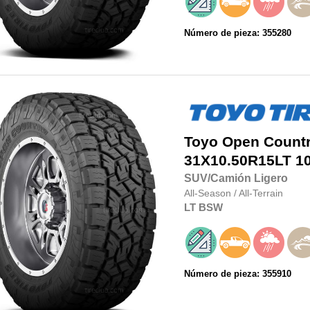
Número de pieza: 355280
Toyo
Open Country
31X10.50R15LT
1
SUV/Camión Ligero
All-Season
/
All-Terrain
LT
BSW
Número de pieza: 355910