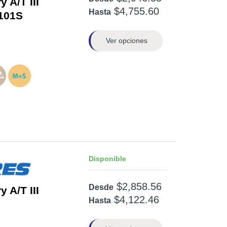
 A/T III
$4,755.60
Hasta
101S
Ver opciones
Disponible
$2,858.56
Desde
 A/T III
$4,122.46
Hasta