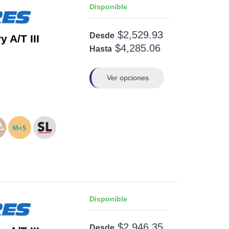
Disponible
$2,529.93
Desde
 A/T III
$4,285.06
Hasta
Ver opciones
Disponible
$2,946.35
Desde