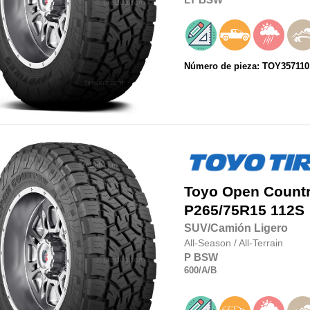
Número de pieza: TOY357110
Toyo
Open Country
P265/75R15
112S
SUV/Camión Ligero
All-Season
/
All-Terrain
P
BSW
600
/A
/B