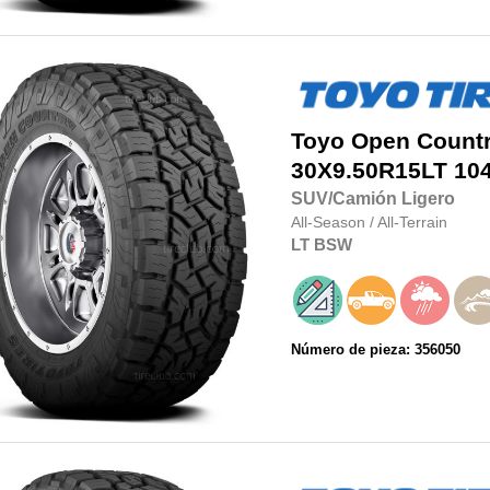
Toyo
Open Country
30X9.50R15LT
10
SUV/Camión Ligero
All-Season
/
All-Terrain
LT
BSW
Número de pieza: 356050