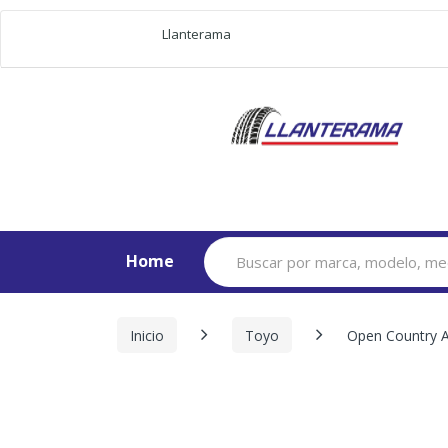
Llanterama
Search
Home
for:
Inicio
Toyo
Open Country A/