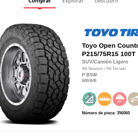
Comprar
Explorar
Descubrir
Toyo
Open Country
P215/75R15
100T
SUV/Camión Ligero
All-Season
/
All-Terrain
P
BSW
600
/A
/B
Número de pieza: 356060