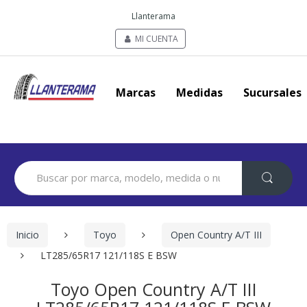
Llanterama
MI CUENTA
Marcas
Medidas
Sucursales
Search
for:
Inicio
Toyo
Open Country A/T III
LT285/65R17 121/118S E BSW
Toyo Open Country A/T III