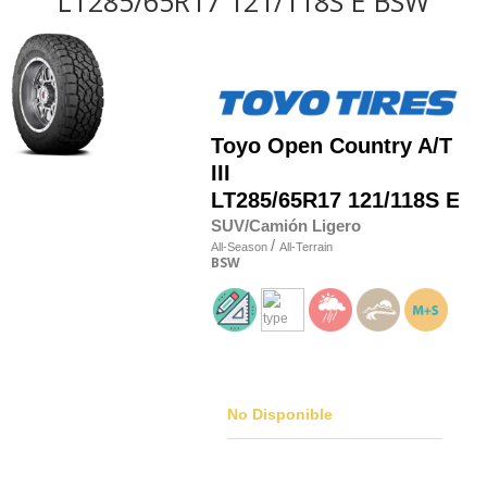
LT285/65R17 121/118S E BSW
Toyo
Open Country A/T
III
LT285/65R17 121/118S E
SUV/Camión Ligero
/
All-Season
All-Terrain
BSW
No Disponible