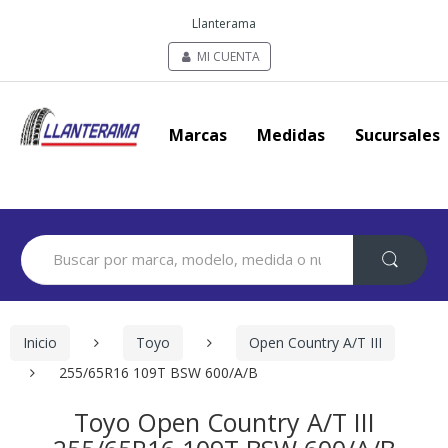
Llanterama
MI CUENTA
Marcas
Medidas
Sucursales
Search
for:
Inicio
Toyo
Open Country A/T III
255/65R16 109T BSW 600/A/B
Toyo Open Country A/T III