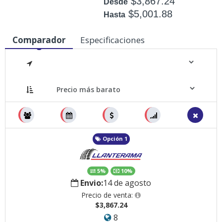
$3,867.24
Desde
$5,001.88
Hasta
Disponible: +50
Comparador
Especificaciones
Medidas
Opción 1
5%
10%
Envio:
14 de agosto
Precio de venta:
$3,867.24
8