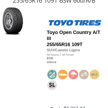
255/65R16 109T BSW 600/A/B
Toyo
Open Country A/T
III
255/65R16 109T
SUV/Camión Ligero
/
All-Season
All-Terrain
BSW
600
/A
/B