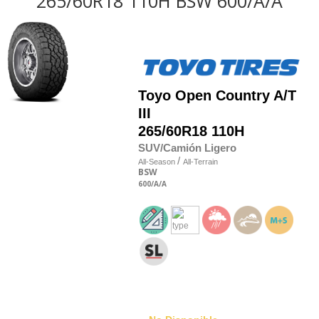
265/60R18 110H BSW 600/A/A
Toyo
Open Country A/T
III
265/60R18 110H
SUV/Camión Ligero
/
All-Season
All-Terrain
BSW
600
/A
/A