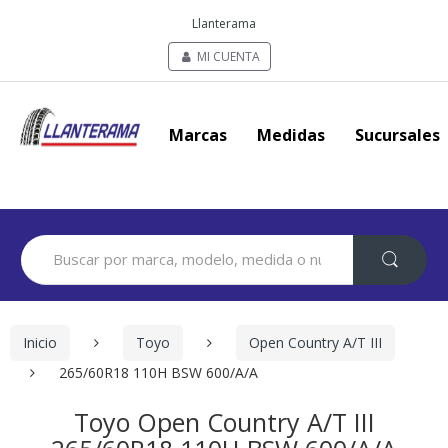
Llanterama
MI CUENTA
Marcas
Medidas
Sucursales
Search
for:
Inicio
Toyo
Open Country A/T III
265/60R18 110H BSW 600/A/A
Toyo Open Country A/T III