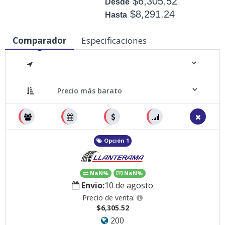
$6,305.52
Desde
$8,291.24
Hasta
Disponible: +50
Comparador
Especificaciones
Medidas
Opción 1
NaN%
NaN%
Envio:
10 de agosto
Precio de venta:
$6,305.52
200