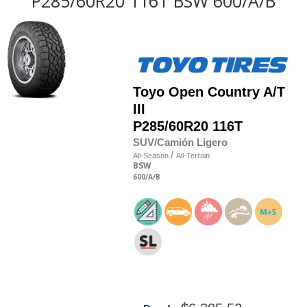
P285/60R20 116T BSW 600/A/B
Toyo
Open Country A/T
III
P285/60R20 116T
SUV/Camión Ligero
/
All-Season
All-Terrain
BSW
600
/A
/B