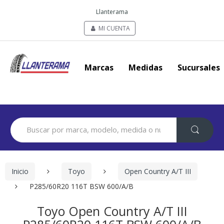
Llanterama
MI CUENTA
Marcas
Medidas
Sucursales
Search
for:
Inicio
Toyo
Open Country A/T III
P285/60R20 116T BSW 600/A/B
Toyo Open Country A/T III