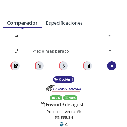
Comparador
Especificaciones
Medidas
Opción 1
5%
10%
Envio:
19 de agosto
Precio de venta:
$9,833.34
4