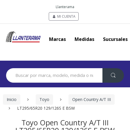
Llanterama
MI CUENTA
Marcas
Medidas
Sucursales
Search
for:
Inicio
Toyo
Open Country A/T III
LT295/65R20 129/126S E BSW
Toyo Open Country A/T III