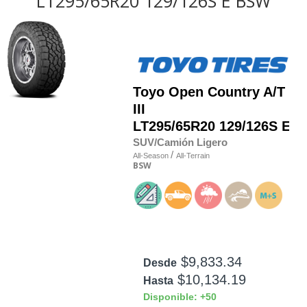
LT295/65R20 129/126S E BSW
Toyo
Open Country A/T
III
LT295/65R20 129/126S E
SUV/Camión Ligero
/
All-Season
All-Terrain
BSW
$9,833.34
Desde
$10,134.19
Hasta
Disponible: +50