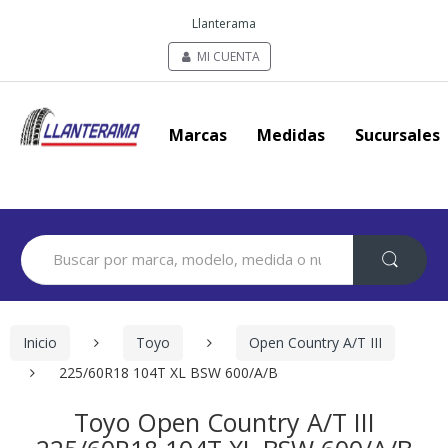
Llanterama
MI CUENTA
Marcas
Medidas
Sucursales
Search
for:
Inicio
Toyo
Open Country A/T III
225/60R18 104T XL BSW 600/A/B
Toyo Open Country A/T III