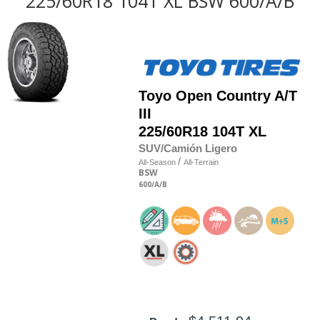
225/60R18 104T XL BSW 600/A/B
Toyo
Open Country A/T
III
225/60R18 104T XL
SUV/Camión Ligero
/
All-Season
All-Terrain
BSW
600
/A
/B