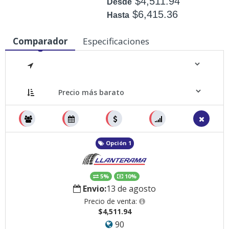
$4,511.94
Desde
$6,415.36
Hasta
Disponible: +50
Comparador
Especificaciones
Medidas
Opción 1
5%
10%
Envio:
13 de agosto
Precio de venta:
$4,511.94
90