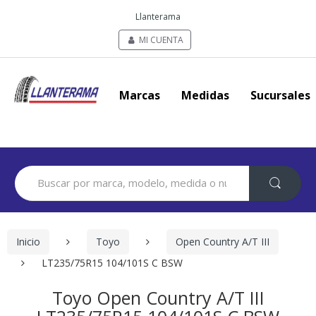
Llanterama
MI CUENTA
Marcas
Medidas
Sucursales
Search
for:
Inicio
Toyo
Open Country A/T III
LT235/75R15 104/101S C BSW
Toyo Open Country A/T III