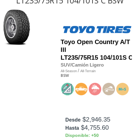
LT235/75R15 104/101S C BSW
Toyo
Open Country A/T
III
LT235/75R15 104/101S C
SUV/Camión Ligero
/
All-Season
All-Terrain
BSW
$2,946.35
Desde
$4,755.60
Hasta
Disponible: +50