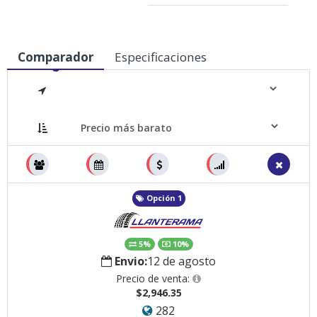
Comparador
Especificaciones
Medidas
Opción 1
5%
10%
Envio:
12 de agosto
Precio de venta:
$2,946.35
282