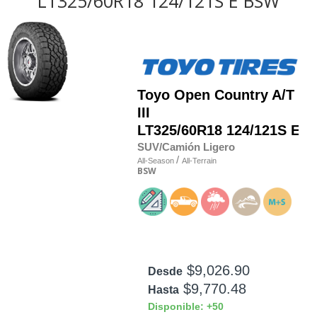
LT325/60R18 124/121S E BSW
Toyo
Open Country A/T
III
LT325/60R18 124/121S E
SUV/Camión Ligero
/
All-Season
All-Terrain
BSW
$9,026.90
Desde
$9,770.48
Hasta
Disponible: +50