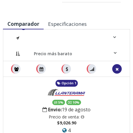
Comparador
Especificaciones
Medidas
Opción 1
5%
10%
Envio:
19 de agosto
Precio de venta:
$9,026.90
4