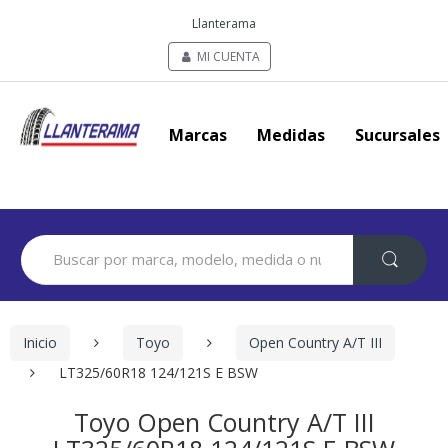
Llanterama
MI CUENTA
Marcas
Medidas
Sucursales
Search
for:
Inicio
Toyo
Open Country A/T III
LT325/60R18 124/121S E BSW
Toyo Open Country A/T III