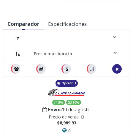
Comparador
Especificaciones
Medidas
Opción 1
5%
10%
Envio:
10 de agosto
Precio de venta:
$8,989.93
4