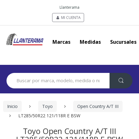
Llanterama
MI CUENTA
Marcas
Medidas
Sucursales
Search
for:
Inicio
Toyo
Open Country A/T III
LT285/50R22 121/118R E BSW
Toyo Open Country A/T III