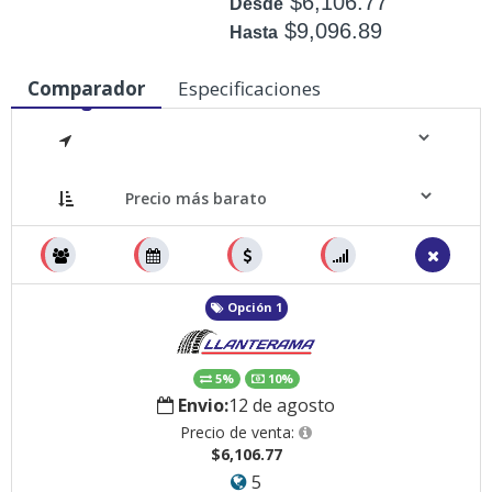
$6,106.77
Desde
$9,096.89
Hasta
Disponible: +50
Comparador
Especificaciones
Medidas
Opción 1
5%
10%
Envio:
12 de agosto
Precio de venta:
$6,106.77
5