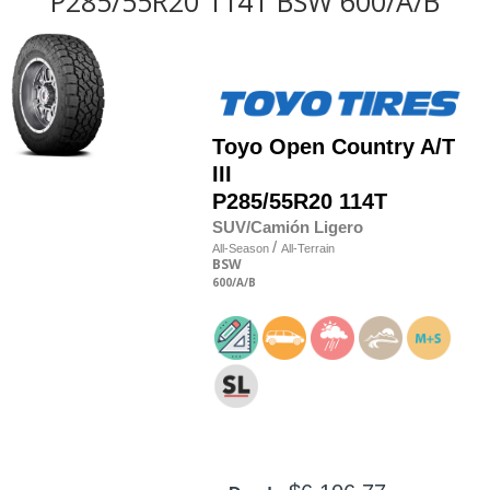
P285/55R20 114T BSW 600/A/B
Toyo
Open Country A/T
III
P285/55R20 114T
SUV/Camión Ligero
/
All-Season
All-Terrain
BSW
600
/A
/B