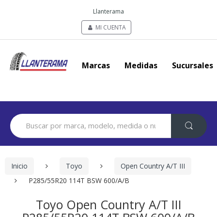
Llanterama
MI CUENTA
Marcas
Medidas
Sucursales
Search
for:
Inicio
Toyo
Open Country A/T III
P285/55R20 114T BSW 600/A/B
Toyo Open Country A/T III