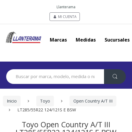
Llanterama
MI CUENTA
Marcas
Medidas
Sucursales
Search
for:
Inicio
Toyo
Open Country A/T III
LT285/55R22 124/121S E BSW
Toyo Open Country A/T III