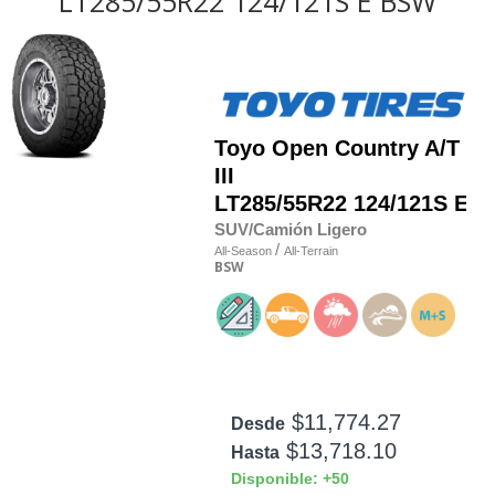
LT285/55R22 124/121S E BSW
Toyo
Open Country A/T
III
LT285/55R22 124/121S E
SUV/Camión Ligero
/
All-Season
All-Terrain
BSW
$11,774.27
Desde
$13,718.10
Hasta
Disponible: +50