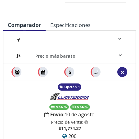
Comparador
Especificaciones
Medidas
Opción 1
NaN%
NaN%
Envio:
10 de agosto
Precio de venta:
$11,774.27
200