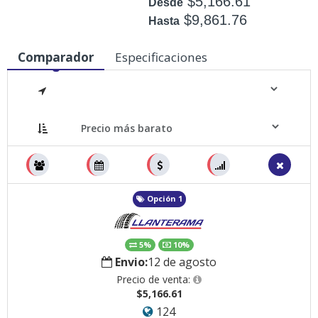
$5,166.61
Desde
$9,861.76
Hasta
Disponible: +50
Comparador
Especificaciones
Medidas
Opción 1
5%
10%
Envio:
12 de agosto
Precio de venta:
$5,166.61
124