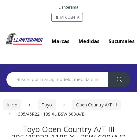
Llanterama
MI CUENTA
Marcas
Medidas
Sucursales
Search
for:
Inicio
Toyo
Open Country A/T III
305/45R22 118S XL BSW 600/A/B
Toyo Open Country A/T III