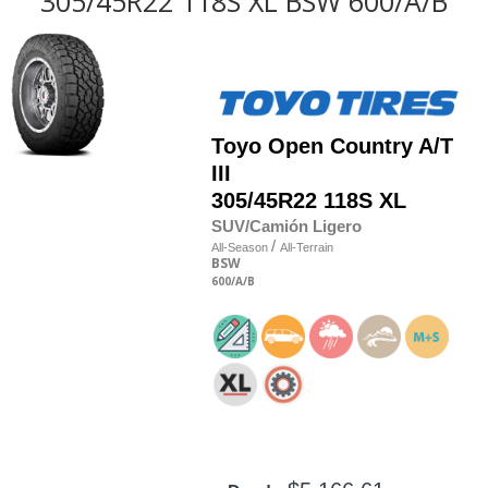
305/45R22 118S XL BSW 600/A/B
Toyo
Open Country A/T
III
305/45R22 118S XL
SUV/Camión Ligero
/
All-Season
All-Terrain
BSW
600
/A
/B