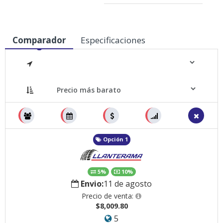
Comparador
Especificaciones
Medidas
Opción 1
5%
10%
Envio:
11 de agosto
Precio de venta:
$8,009.80
5