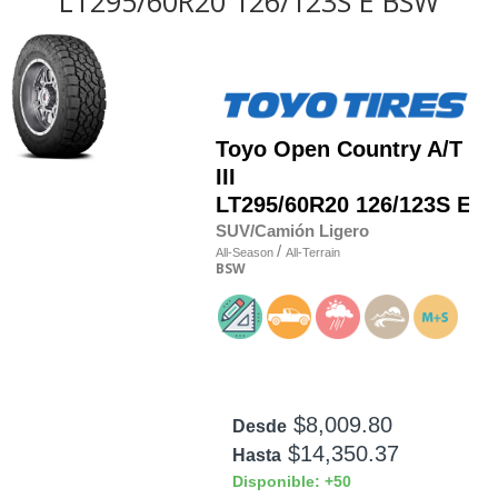
LT295/60R20 126/123S E BSW
Toyo
Open Country A/T
III
LT295/60R20 126/123S E
SUV/Camión Ligero
/
All-Season
All-Terrain
BSW
$8,009.80
Desde
$14,350.37
Hasta
Disponible: +50