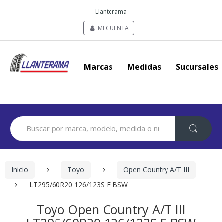
Llanterama
MI CUENTA
Marcas
Medidas
Sucursales
Search
for:
Inicio
Toyo
Open Country A/T III
LT295/60R20 126/123S E BSW
Toyo Open Country A/T III