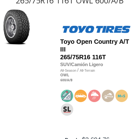
265/75R16 116T OWL 600/A/B
Toyo
Open Country A/T
III
265/75R16 116T
SUV/Camión Ligero
/
All-Season
All-Terrain
OWL
600
/A
/B