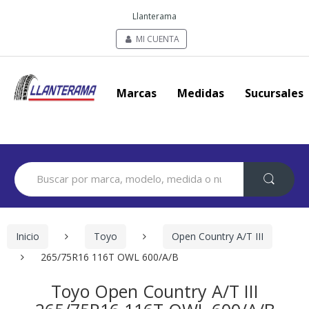
Llanterama
MI CUENTA
Marcas
Medidas
Sucursales
Search
for:
Inicio
Toyo
Open Country A/T III
265/75R16 116T OWL 600/A/B
Toyo Open Country A/T III