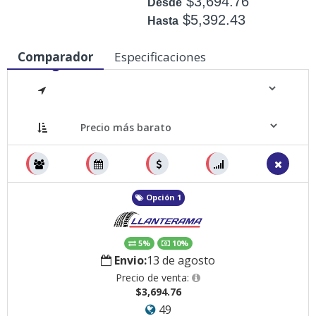
$3,694.76
Desde
$5,392.43
Hasta
Disponible: +50
Comparador
Especificaciones
Medidas
Opción 1
5%
10%
Envio:
13 de agosto
Precio de venta:
$3,694.76
49