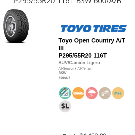
P295/55R20 116T BSW 600/A/B
Toyo
Open Country A/T
III
P295/55R20 116T
SUV/Camión Ligero
/
All-Season
All-Terrain
BSW
600
/A
/B