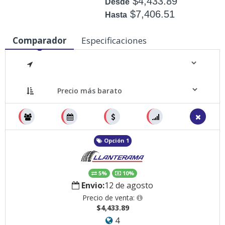
$4,433.89
Desde
$7,406.51
Hasta
Disponible: +50
Comparador
Especificaciones
Medidas
Opción 1
5%
10%
Envio:
12 de agosto
Precio de venta:
$4,433.89
4