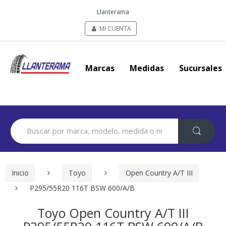
Llanterama
MI CUENTA
Marcas
Medidas
Sucursales
Search
for:
Inicio
Toyo
Open Country A/T III
P295/55R20 116T BSW 600/A/B
Toyo Open Country A/T III