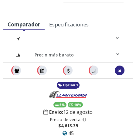
Comparador
Especificaciones
Medidas
Opción 1
5%
10%
Envio:
12 de agosto
Precio de venta:
$4,613.39
45