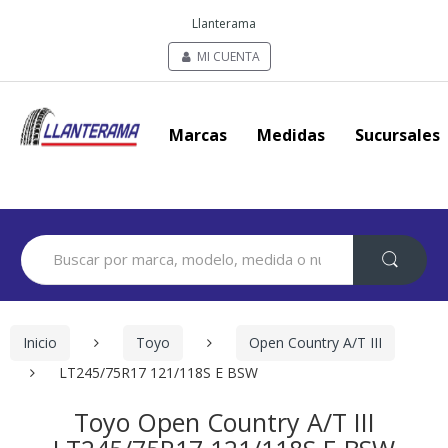
Llanterama
MI CUENTA
Marcas
Medidas
Sucursales
Search
for:
Inicio
Toyo
Open Country A/T III
LT245/75R17 121/118S E BSW
Toyo Open Country A/T III