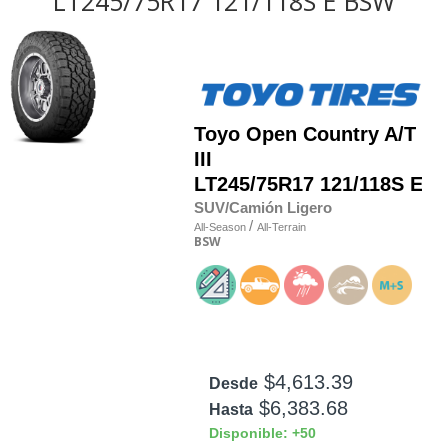
LT245/75R17 121/118S E BSW
Toyo
Open Country A/T
III
LT245/75R17 121/118S E
SUV/Camión Ligero
/
All-Season
All-Terrain
BSW
$4,613.39
Desde
$6,383.68
Hasta
Disponible: +50