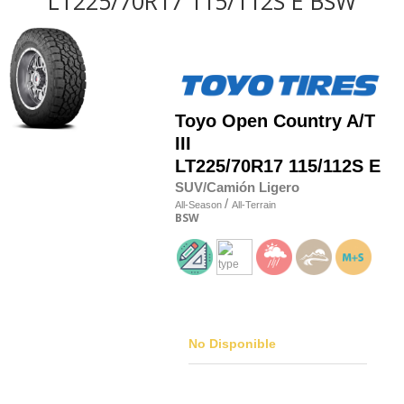
LT225/70R17 115/112S E BSW
Toyo
Open Country A/T
III
LT225/70R17 115/112S E
SUV/Camión Ligero
/
All-Season
All-Terrain
BSW
No Disponible