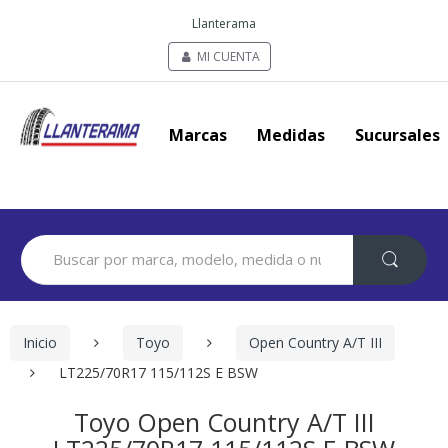
Llanterama
MI CUENTA
Marcas
Medidas
Sucursales
Search
for:
Inicio
Toyo
Open Country A/T III
LT225/70R17 115/112S E BSW
Toyo Open Country A/T III