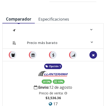
Comparador
Especificaciones
Medidas
Opción 1
5%
10%
Envio:
12 de agosto
Precio de venta:
$3,536.36
17