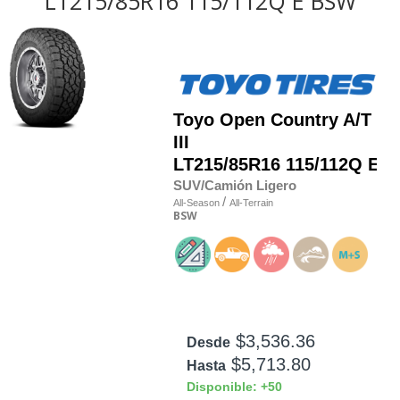
LT215/85R16 115/112Q E BSW
Toyo
Open Country A/T
III
LT215/85R16 115/112Q E
SUV/Camión Ligero
/
All-Season
All-Terrain
BSW
$3,536.36
Desde
$5,713.80
Hasta
Disponible: +50