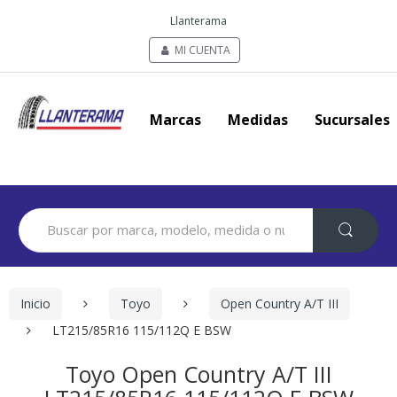
Llanterama
MI CUENTA
Marcas
Medidas
Sucursales
Search
for:
Inicio
Toyo
Open Country A/T III
LT215/85R16 115/112Q E BSW
Toyo Open Country A/T III