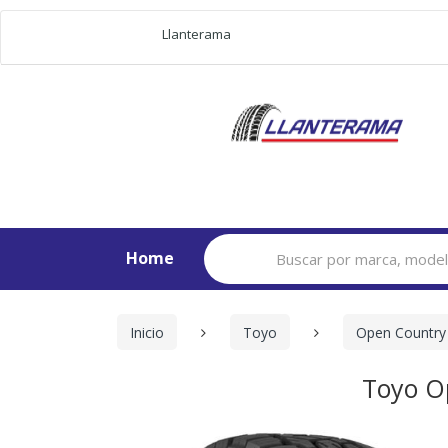
Llanterama
Search
Home
for:
Inicio
Toyo
Open Country 
Toyo O