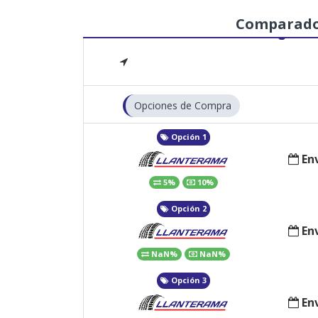
Comparad
Opciones de Compra
Opción 1
Env
5%
10%
Opción 2
Env
NaN%
NaN%
Opción 3
Env