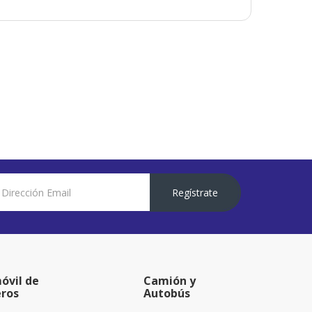
Regístrate
óvil de
Camión y
eros
Autobús