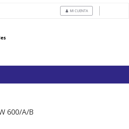
MI CUENTA
les
SW 600/A/B