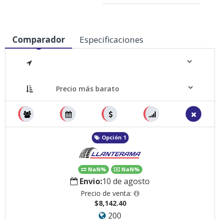
Comparador
Especificaciones
Medidas
Opción 1
NaN%
NaN%
Envio:
10 de agosto
Precio de venta:
$8,142.40
200