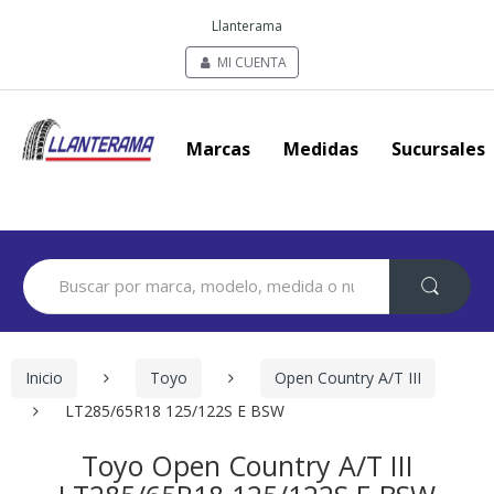
Llanterama
MI CUENTA
Marcas
Medidas
Sucursales
Search
for:
Inicio
Toyo
Open Country A/T III
LT285/65R18 125/122S E BSW
Toyo Open Country A/T III