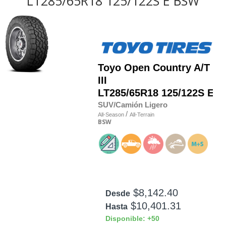
LT285/65R18 125/122S E BSW
Toyo
Open Country A/T
III
LT285/65R18 125/122S E
SUV/Camión Ligero
/
All-Season
All-Terrain
BSW
$8,142.40
Desde
$10,401.31
Hasta
Disponible: +50