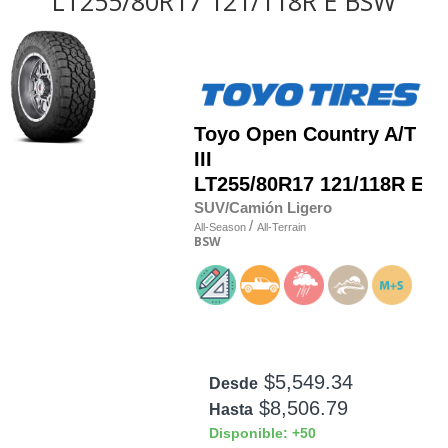
LT255/80R17 121/118R E BSW
Toyo
Open Country A/T
III
LT255/80R17 121/118R E
SUV/Camión Ligero
/
All-Season
All-Terrain
BSW
$5,549.34
Desde
$8,506.79
Hasta
Disponible: +50