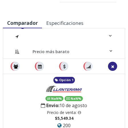
Comparador
Especificaciones
Medidas
Opción 1
NaN%
NaN%
Envio:
10 de agosto
Precio de venta:
$5,549.34
200