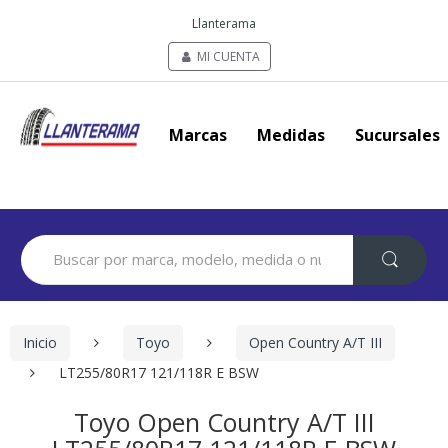
Llanterama
MI CUENTA
Marcas
Medidas
Sucursales
Search
for:
Inicio
Toyo
Open Country A/T III
LT255/80R17 121/118R E BSW
Toyo Open Country A/T III