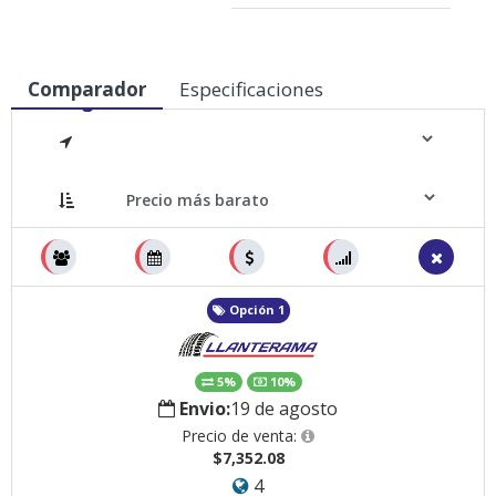
Comparador
Especificaciones
Medidas
Opción 1
5%
10%
Envio:
19 de agosto
Precio de venta:
$7,352.08
4