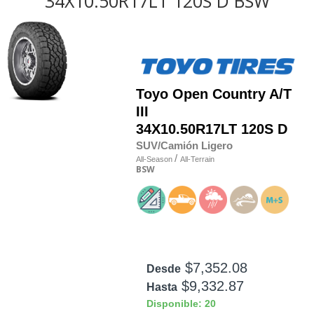
34X10.50R17LT 120S D BSW
Toyo
Open Country A/T
III
34X10.50R17LT 120S D
SUV/Camión Ligero
/
All-Season
All-Terrain
BSW
$7,352.08
Desde
$9,332.87
Hasta
Disponible: 20