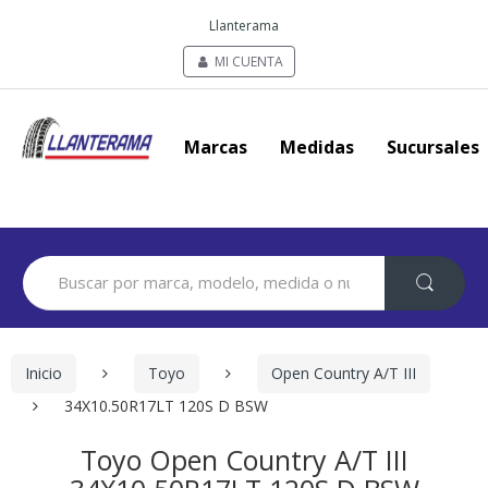
Llanterama
MI CUENTA
Marcas
Medidas
Sucursales
Search
for:
Inicio
Toyo
Open Country A/T III
34X10.50R17LT 120S D BSW
Toyo Open Country A/T III