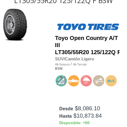
LT305/55R20 125/122Q F BSW
Toyo
Open Country A/T
III
LT305/55R20 125/122Q F
SUV/Camión Ligero
/
All-Season
All-Terrain
BSW
$8,086.10
Desde
$10,873.84
Hasta
Disponible: +50