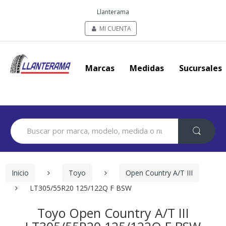
Llanterama
MI CUENTA
Marcas
Medidas
Sucursales
Search
for:
Inicio
Toyo
Open Country A/T III
LT305/55R20 125/122Q F BSW
Toyo Open Country A/T III