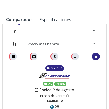
Comparador
Especificaciones
Medidas
Opción 1
5%
10%
Envio:
12 de agosto
Precio de venta:
$8,086.10
28