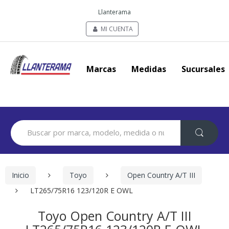
Llanterama
MI CUENTA
Marcas
Medidas
Sucursales
Search
for:
Inicio
Toyo
Open Country A/T III
LT265/75R16 123/120R E OWL
Toyo Open Country A/T III