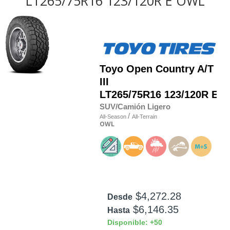
LT265/75R16 123/120R E OWL
Toyo
Open Country A/T
III
LT265/75R16 123/120R E
SUV/Camión Ligero
/
All-Season
All-Terrain
OWL
$4,272.28
Desde
$6,146.35
Hasta
Disponible: +50