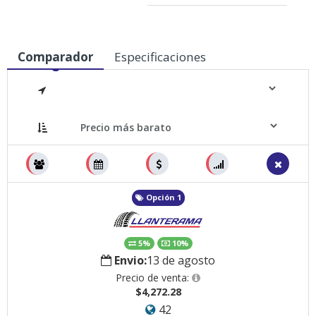
Comparador
Especificaciones
Medidas
Opción 1
5%
10%
Envio:
13 de agosto
Precio de venta:
$4,272.28
42