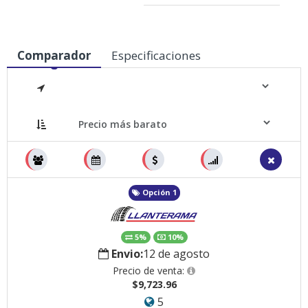
Comparador
Especificaciones
Medidas
Opción 1
5%
10%
Envio:
12 de agosto
Precio de venta:
$9,723.96
5