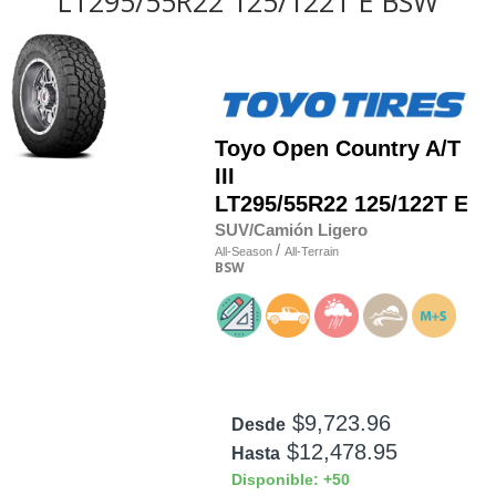
LT295/55R22 125/122T E BSW
Toyo
Open Country A/T
III
LT295/55R22 125/122T E
SUV/Camión Ligero
/
All-Season
All-Terrain
BSW
$9,723.96
Desde
$12,478.95
Hasta
Disponible: +50