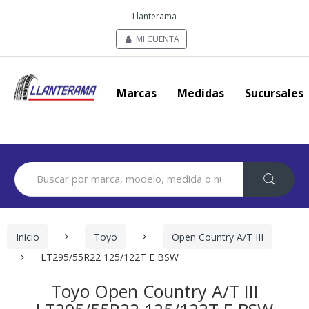
Llanterama
MI CUENTA
Marcas
Medidas
Sucursales
Search
for:
Inicio
Toyo
Open Country A/T III
LT295/55R22 125/122T E BSW
Toyo Open Country A/T III