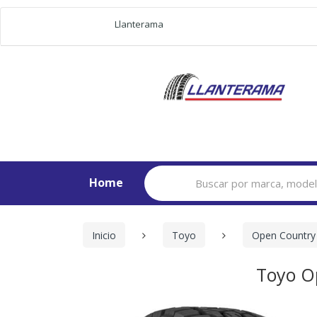
Llanterama
Search
Home
for:
Inicio
Toyo
Open Country 
Toyo O