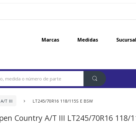
Marcas
Medidas
Sucursa
A/T III
LT245/70R16 118/115S E BSW
pen Country A/T III LT245/70R16 118/