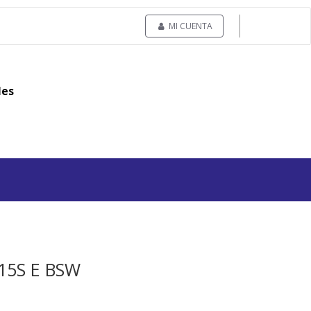
MI CUENTA
les
115S E BSW