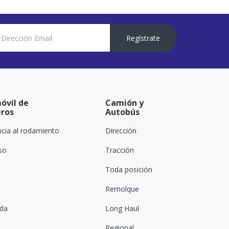
Regístrate
óvil de
Camión y
eros
Autobús
ncia al rodamiento
Dirección
oso
Tracción
Toda posición
Remolque
ada
Long Haul
Regional