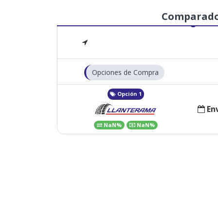
Comparad
Opciones de Compra
Opción 1
Env
NaN%
NaN%