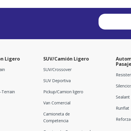
n Ligero
SUV/Camión Ligero
Autom
Pasaj
ain
SUV/Crossover
Resiste
SUV Deportiva
Silenci
Terrain
Pickup/Camion ligero
Sealant
Van Comercial
Runflat
Camioneta de
Reforz
Competencia