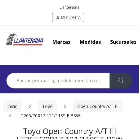
Llanterama
MI CUENTA
Marcas
Medidas
Sucursales
Search
for:
Inicio
Toyo
Open Country A/T III
LT265/70R17 121/118S E BSW
Toyo Open Country A/T III