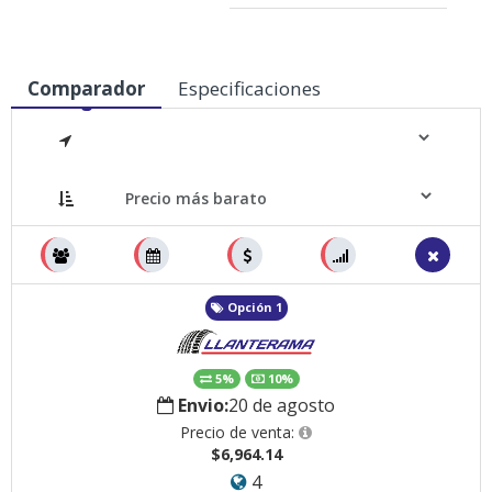
Comparador
Especificaciones
Medidas
Opción 1
5%
10%
Envio:
20 de agosto
Precio de venta:
$6,964.14
4