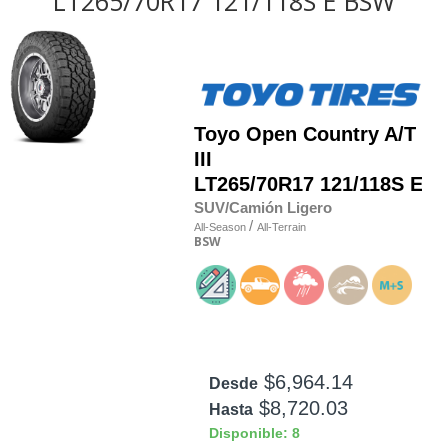
LT265/70R17 121/118S E BSW
Toyo
Open Country A/T
III
LT265/70R17 121/118S E
SUV/Camión Ligero
/
All-Season
All-Terrain
BSW
$6,964.14
Desde
$8,720.03
Hasta
Disponible: 8