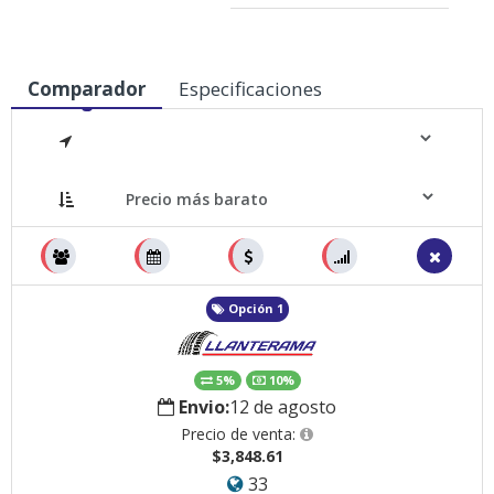
Comparador
Especificaciones
Medidas
Opción 1
5%
10%
Envio:
12 de agosto
Precio de venta:
$3,848.61
33