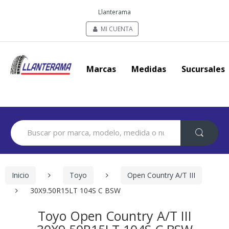
Llanterama
MI CUENTA
Marcas
Medidas
Sucursales
Search
for:
Inicio
Toyo
Open Country A/T III
30X9.50R15LT 104S C BSW
Toyo Open Country A/T III