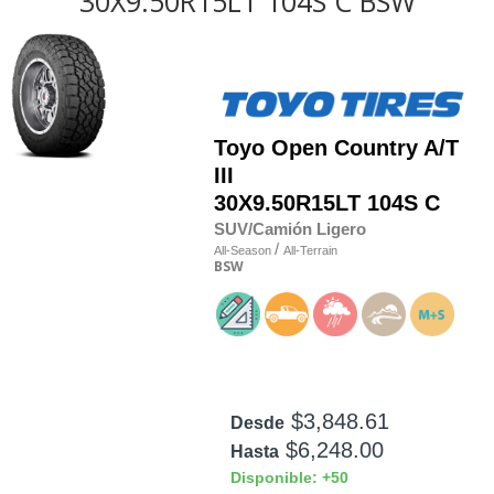
30X9.50R15LT 104S C BSW
Toyo
Open Country A/T
III
30X9.50R15LT 104S C
SUV/Camión Ligero
/
All-Season
All-Terrain
BSW
$3,848.61
Desde
$6,248.00
Hasta
Disponible: +50