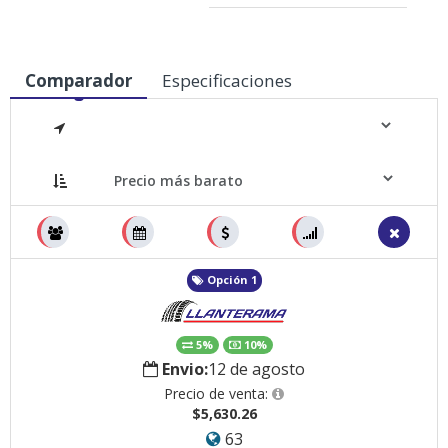
Comparador
Especificaciones
Medidas
Opción 1
5%
10%
Envio:
12 de agosto
Precio de venta:
$5,630.26
63