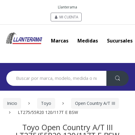
Llanterama
MI CUENTA
Marcas
Medidas
Sucursales
Search
for:
Inicio
Toyo
Open Country A/T III
LT275/55R20 120/117T E BSW
Toyo Open Country A/T III