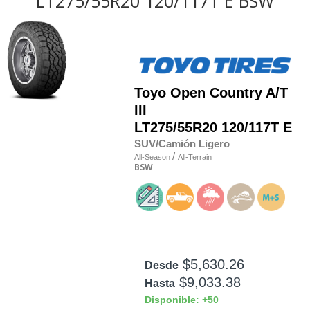
LT275/55R20 120/117T E BSW
Toyo
Open Country A/T
III
LT275/55R20 120/117T E
SUV/Camión Ligero
/
All-Season
All-Terrain
BSW
$5,630.26
Desde
$9,033.38
Hasta
Disponible: +50