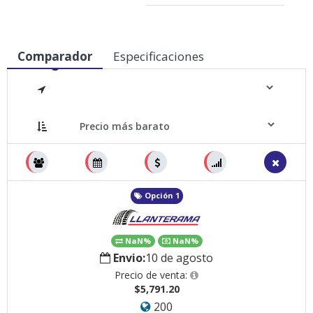
Comparador
Especificaciones
Medidas
Opción 1
NaN%
NaN%
Envio:
10 de agosto
Precio de venta:
$5,791.20
200