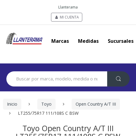
Llanterama
MI CUENTA
Marcas
Medidas
Sucursales
Search
for:
Inicio
Toyo
Open Country A/T III
LT255/75R17 111/108S C BSW
Toyo Open Country A/T III