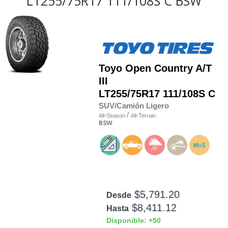
LT255/75R17 111/108S C BSW
Toyo
Open Country A/T
III
LT255/75R17 111/108S C
SUV/Camión Ligero
/
All-Season
All-Terrain
BSW
$5,791.20
Desde
$8,411.12
Hasta
Disponible: +50