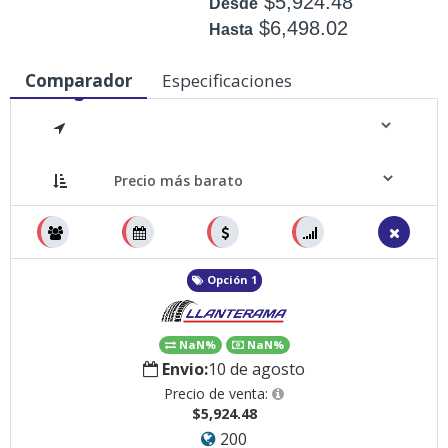
$5,924.48
Desde
$6,498.02
Hasta
Disponible: +50
Comparador
Especificaciones
Medidas
Opción 1
NaN%
NaN%
Envio:
10 de agosto
Precio de venta:
$5,924.48
200