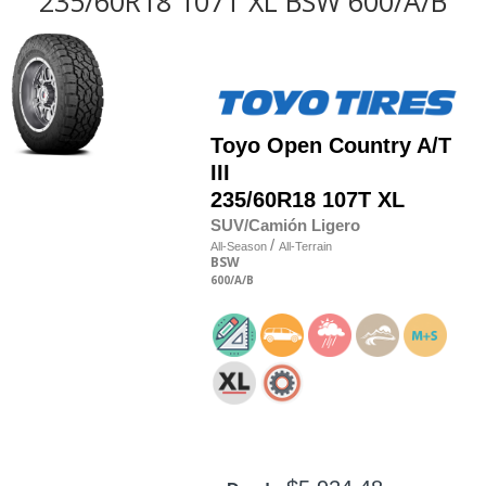
235/60R18 107T XL BSW 600/A/B
Toyo
Open Country A/T
III
235/60R18 107T XL
SUV/Camión Ligero
/
All-Season
All-Terrain
BSW
600
/A
/B