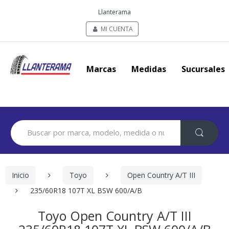
Llanterama
MI CUENTA
Marcas
Medidas
Sucursales
Search
for:
Inicio
Toyo
Open Country A/T III
235/60R18 107T XL BSW 600/A/B
Toyo Open Country A/T III