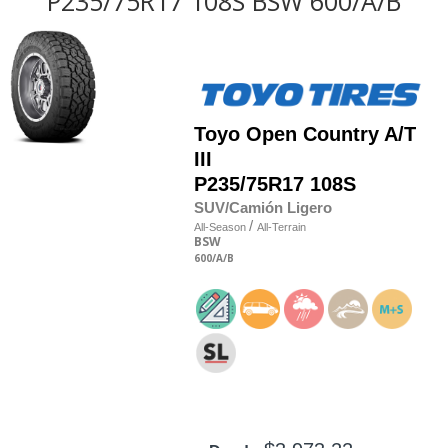
P235/75R17 108S BSW 600/A/B
Toyo
Open Country A/T
III
P235/75R17 108S
SUV/Camión Ligero
/
All-Season
All-Terrain
BSW
600
/A
/B