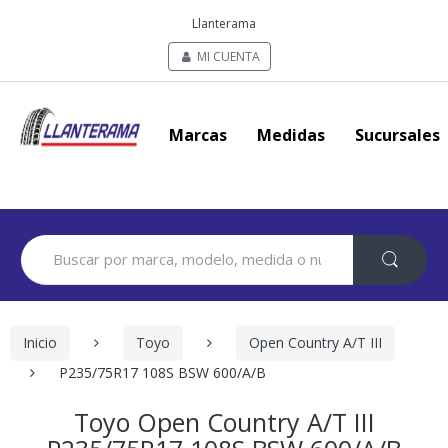
Llanterama
MI CUENTA
Marcas
Medidas
Sucursales
Search
for:
Inicio
Toyo
Open Country A/T III
P235/75R17 108S BSW 600/A/B
Toyo Open Country A/T III