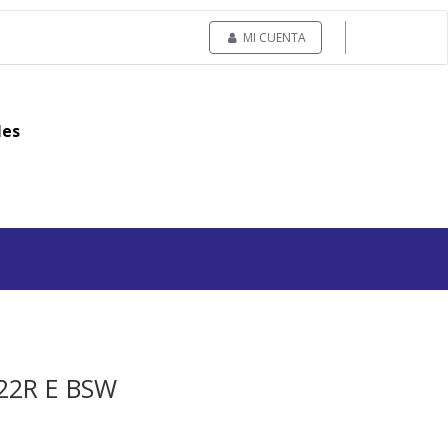
MI CUENTA
les
122R E BSW