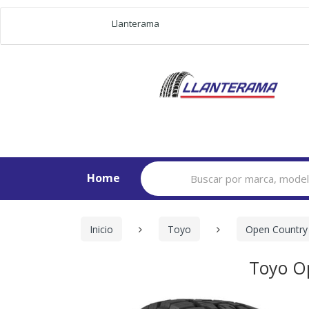
Llanterama
Search
Home
for:
Inicio
Toyo
Open Country 
Toyo O