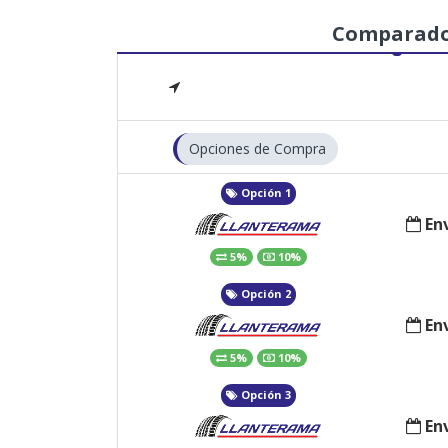
Comparad
Opciones de Compra
Opción 1
Env
5%
10%
Opción 2
Env
5%
10%
Opción 3
Env