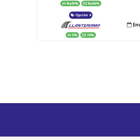
NaN%
NaN%
Opción 4
Env
5%
10%