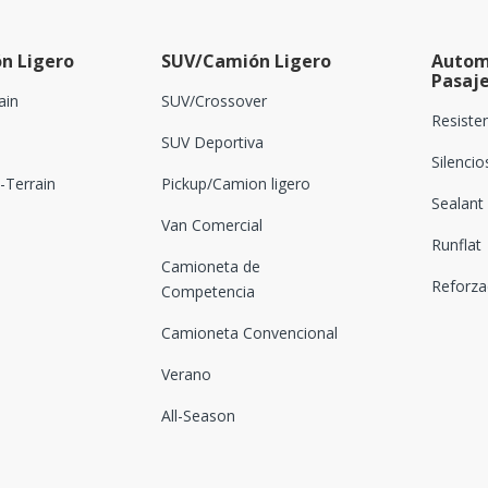
n Ligero
SUV/Camión Ligero
Autom
Pasaj
ain
SUV/Crossover
Resiste
SUV Deportiva
Silenci
Terrain
Pickup/Camion ligero
Sealant
Van Comercial
Runflat
Camioneta de
Reforz
Competencia
Camioneta Convencional
Verano
All-Season