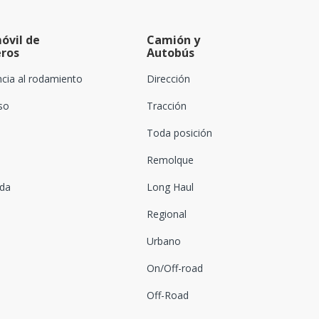
óvil de
Camión y
eros
Autobús
ncia al rodamiento
Dirección
oso
Tracción
Toda posición
Remolque
ada
Long Haul
Regional
Urbano
On/Off-road
Off-Road