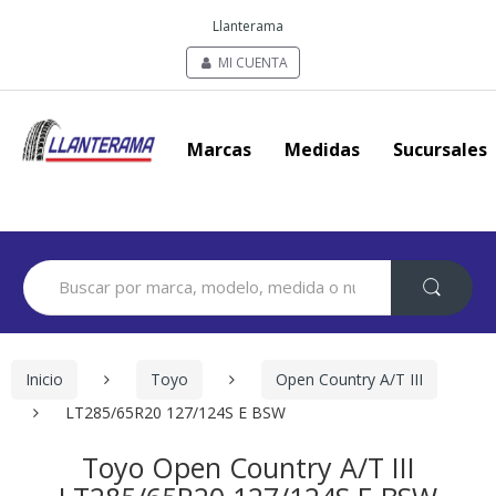
Llanterama
MI CUENTA
Marcas
Medidas
Sucursales
Search
for:
Inicio
Toyo
Open Country A/T III
LT285/65R20 127/124S E BSW
Toyo Open Country A/T III