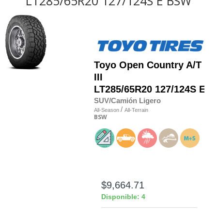
LT285/65R20 127/124S E BSW
Toyo
Open Country A/T
III
LT285/65R20 127/124S E
SUV/Camión Ligero
/
All-Season
All-Terrain
BSW
$9,664.71
Disponible: 4