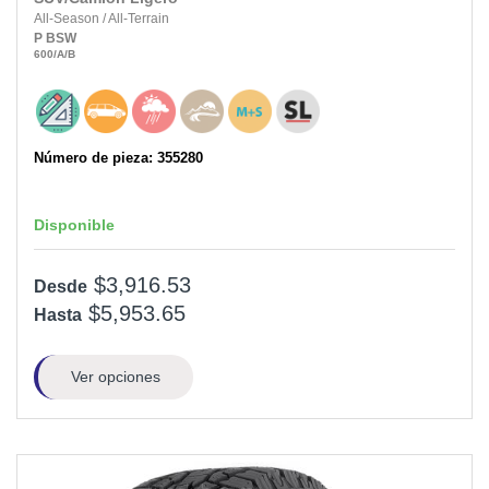
All-Season
/
All-Terrain
P
BSW
600
/A
/B
Número de pieza: 355280
Disponible
$3,916.53
Desde
$5,953.65
Hasta
Ver opciones