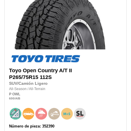
Toyo
Open Country A/T II
P265/75R15 112S
SUV/Camión Ligero
All-Season
/
All-Terrain
P
OWL
600
/A
/B
Número de pieza: 352390