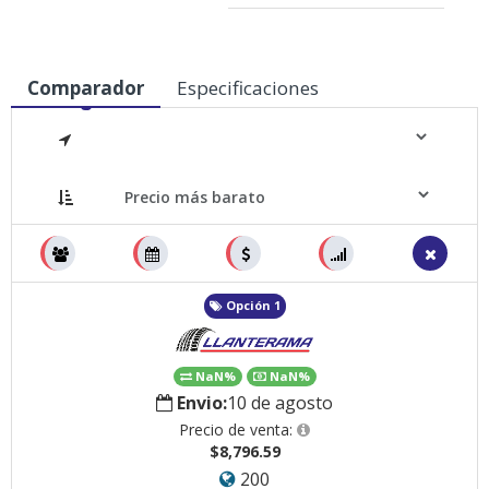
Comparador
Especificaciones
Medidas
Opción 1
NaN%
NaN%
Envio:
10 de agosto
Precio de venta:
$8,796.59
200