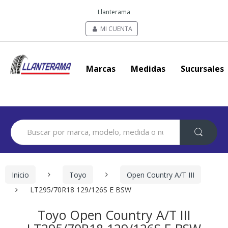
Llanterama
MI CUENTA
Marcas
Medidas
Sucursales
Search
for:
Inicio
Toyo
Open Country A/T III
LT295/70R18 129/126S E BSW
Toyo Open Country A/T III