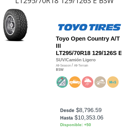
LT295/70R18 129/126S E BSW
Toyo
Open Country A/T
III
LT295/70R18 129/126S E
SUV/Camión Ligero
/
All-Season
All-Terrain
BSW
$8,796.59
Desde
$10,353.06
Hasta
Disponible: +50