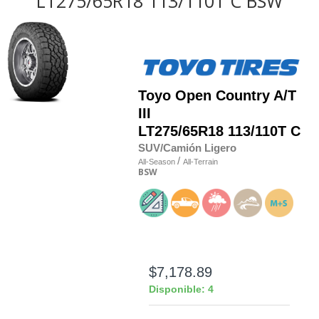
LT275/65R18 113/110T C BSW
Toyo
Open Country A/T
III
LT275/65R18 113/110T C
SUV/Camión Ligero
/
All-Season
All-Terrain
BSW
$7,178.89
Disponible: 4