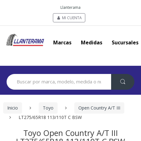
Llanterama
MI CUENTA
Marcas
Medidas
Sucursales
Search
for:
Inicio
Toyo
Open Country A/T III
LT275/65R18 113/110T C BSW
Toyo Open Country A/T III