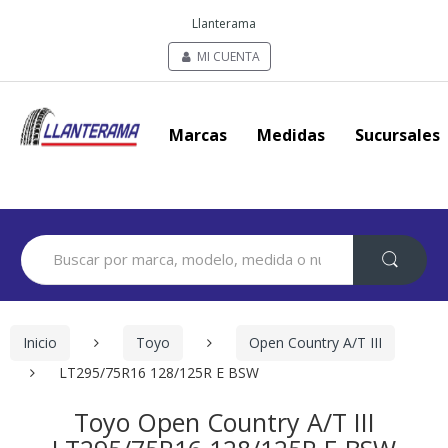
Llanterama
MI CUENTA
Marcas
Medidas
Sucursales
Search
for:
Inicio
Toyo
Open Country A/T III
LT295/75R16 128/125R E BSW
Toyo Open Country A/T III