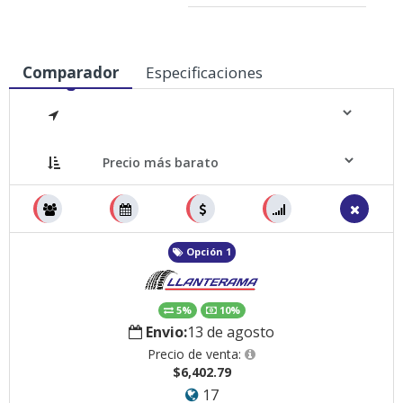
Comparador
Especificaciones
Medidas
Opción 1
5%
10%
Envio:
13 de agosto
Precio de venta:
$6,402.79
17