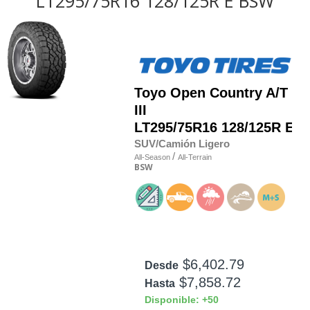
LT295/75R16 128/125R E BSW
Toyo
Open Country A/T
III
LT295/75R16 128/125R E
SUV/Camión Ligero
/
All-Season
All-Terrain
BSW
$6,402.79
Desde
$7,858.72
Hasta
Disponible: +50