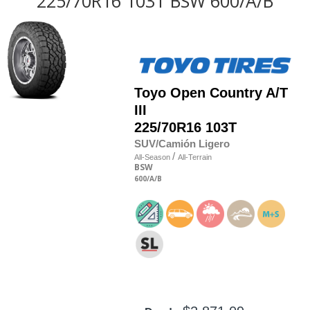
225/70R16 103T BSW 600/A/B
Toyo
Open Country A/T
III
225/70R16 103T
SUV/Camión Ligero
/
All-Season
All-Terrain
BSW
600
/A
/B