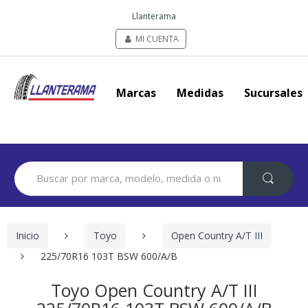
Llanterama
MI CUENTA
Marcas
Medidas
Sucursales
Search
for:
Inicio
Toyo
Open Country A/T III
225/70R16 103T BSW 600/A/B
Toyo Open Country A/T III