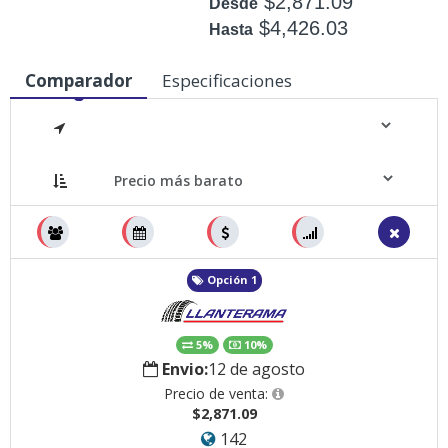
$2,871.09
Desde
$4,426.03
Hasta
Disponible: +50
Comparador
Especificaciones
Medidas
Opción 1
5%
10%
Envio:
12 de agosto
Precio de venta:
$2,871.09
142