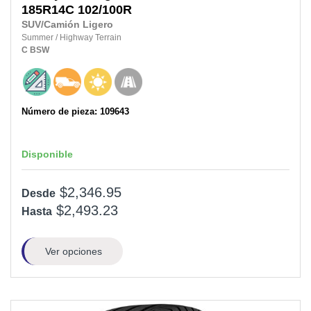
185R14C
102/100R
SUV/Camión Ligero
Summer
/
Highway Terrain
C
BSW
Número de pieza: 109643
Disponible
$2,346.95
Desde
$2,493.23
Hasta
Ver opciones