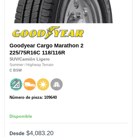
Goodyear
Cargo Marathon 2
225/75R16C
118/116R
SUV/Camión Ligero
Summer
/
Highway Terrain
C
BSW
Número de pieza: 109640
Disponible
$4,083.20
Desde