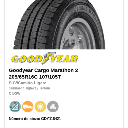
Goodyear
Cargo Marathon 2
205/65R16C
107/105T
SUV/Camión Ligero
Summer
/
Highway Terrain
C
BSW
Número de pieza: GDY118421