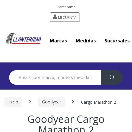
Llanterama
MI CUENTA
Marcas
Medidas
Sucursales
Search
for:
Inicio
Goodyear
Cargo Marathon 2
Goodyear Cargo
Marathon 2