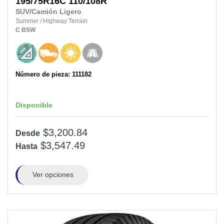
195/75R16C
110/108R
SUV/Camión Ligero
Summer
/
Highway Terrain
C
BSW
Número de pieza: 111182
Disponible
$3,200.84
Desde
$3,547.49
Hasta
Ver opciones