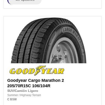
Goodyear
Cargo Marathon 2
205/70R15C
106/104R
SUV/Camión Ligero
Summer
/
Highway Terrain
C
BSW