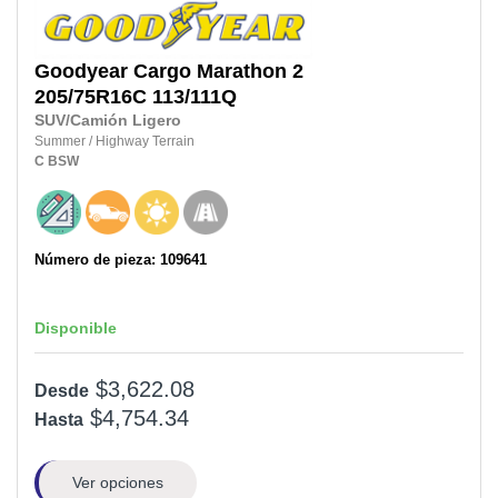
Goodyear
Cargo Marathon 2
205/75R16C
113/111Q
SUV/Camión Ligero
Summer
/
Highway Terrain
C
BSW
Número de pieza: 109641
Disponible
$3,622.08
Desde
$4,754.34
Hasta
Ver opciones