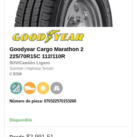
Goodyear
Cargo Marathon 2
225/70R15C
112/110R
SUV/Camión Ligero
Summer
/
Highway Terrain
C
BSW
Número de pieza: 070322570153260
Disponible
$2,991.51