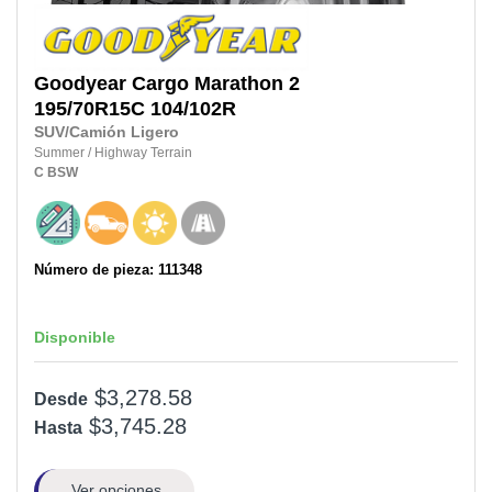
Goodyear
Cargo Marathon 2
195/70R15C
104/102R
SUV/Camión Ligero
Summer
/
Highway Terrain
C
BSW
Número de pieza: 111348
Disponible
$3,278.58
Desde
$3,745.28
Hasta
Ver opciones