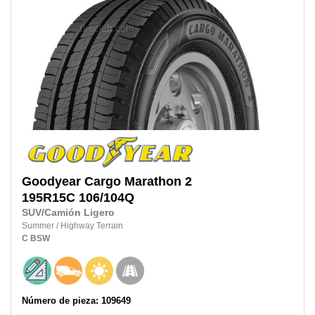
Goodyear
Cargo Marathon 2
195R15C
106/104Q
SUV/Camión Ligero
Summer
/
Highway Terrain
C
BSW
Número de pieza: 109649