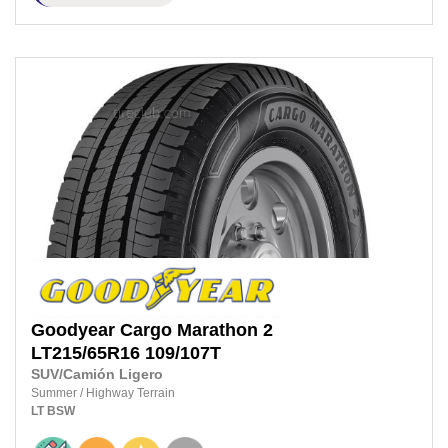
Goodyear
Cargo Marathon 2
LT215/65R16
109/107T
SUV/Camión Ligero
Summer
/
Highway Terrain
LT
BSW