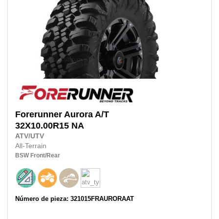
Forerunner
Aurora A/T
32X10.00R15
NA
ATV/UTV
All-Terrain
BSW
Front/Rear
Número de pieza: 321015FRAURORAAT