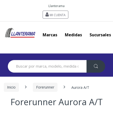
Llanterama
MI CUENTA
Marcas
Medidas
Sucursales
Search
for:
Inicio
Forerunner
Aurora A/T
Forerunner Aurora A/T