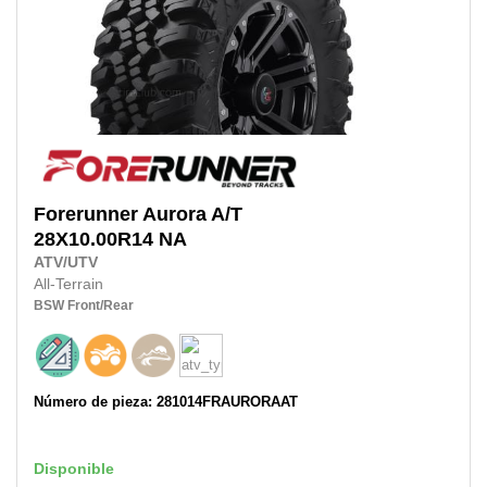
Forerunner
Aurora A/T
28X10.00R14
NA
ATV/UTV
All-Terrain
BSW
Front/Rear
Número de pieza: 281014FRAURORAAT
Disponible